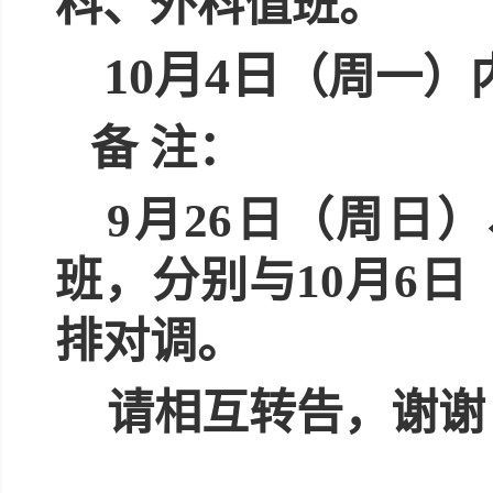
科、外科值班。
10
月
4
日
（周一）
备
注：
9
月
2
6
日（周日）
班，分别与
10
月
6
日
排对调。
请相互转告，谢谢